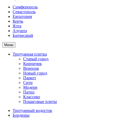
Симферополь
Севастополь
Евпатория
Керчь
Ялта
Алушта
Бахчисарай
Меню
Тротуарная плитка
Старый город
Кирпичик
Венеция
Новый город
Паркет
Сити
Модерн
Патио
Классико
Пошаговые плиты
Тротуарный водосток
Бордюры