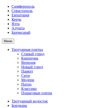
Симферополь
Севастополь
Евпатория
Керчь
Ялта
Алушта
Бахчисарай
Меню
Тротуарная плитка
Старый город
Кирпичик
Венеция
Новый город
Паркет
Сити
Модерн
Патио
Классико
Пошаговые плиты
Тротуарный водосток
Бордюры