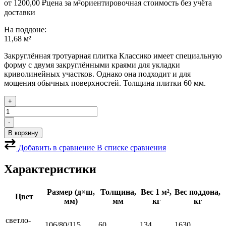
от
1200,00
₽
цена за м²
ориентировочная стоимость без учёта
доставки
На поддоне:
11,68 м²
Закруглённая тротуарная плитка Классико имеет специальную
форму с двумя закруглёнными краями для укладки
криволинейных участков. Однако она подходит и для
мощения обычных поверхностей. Толщина плитки 60 мм.
+
Количество
товара
-
Тротуарная
В корзину
плитка
Классико
Добавить в сравнение
В списке сравнения
светло-
серый
Характеристики
Размер (д×ш,
Толщина,
Вес 1 м²,
Вес поддона,
Цвет
мм)
мм
кг
кг
светло-
106/80/115
60
134
1630