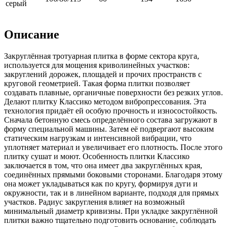
серый
Описание
Закруглённая тротуарная плитка в форме сектора круга,
используется для мощения криволинейных участков:
закруглений дорожек, площадей и прочих пространств с
круговой геометрией. Такая форма плитки позволяет
создавать плавные, органичные поверхности без резких углов.
Делают плитку Классико методом вибропрессования. Эта
технология придаёт ей особую прочность и износостойкость.
Сначала бетонную смесь определённого состава загружают в
форму специальной машины. Затем её подвергают высоким
статическим нагрузкам и интенсивной вибрации, что
уплотняет материал и увеличивает его плотность. После этого
плитку сушат и моют. Особенность плитки Классико
заключается в том, что она имеет два закруглённых края,
соединённых прямыми боковыми сторонами. Благодаря этому
она может укладываться как по кругу, формируя дуги и
окружности, так и в линейном варианте, подходя для прямых
участков. Радиус закругления влияет на возможный
минимальный диаметр кривизны. При укладке закруглённой
плитки важно тщательно подготовить основание, соблюдать