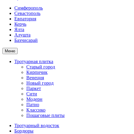
Симферополь
Севастополь
Евпатория
Керчь
Ялта
Алушта
Бахчисарай
Меню
Тротуарная плитка
Старый город
Кирпичик
Венеция
Новый город
Паркет
Сити
Модерн
Патио
Классико
Пошаговые плиты
Тротуарный водосток
Бордюры