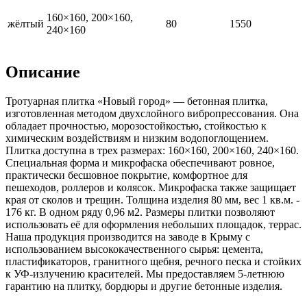
160×160, 200×160,
жёлтый
80
1550
240×160
Описание
Тротуарная плитка «Новый город» — бетонная плитка,
изготовленная методом двухслойного вибропрессования. Она
обладает прочностью, морозостойкостью, стойкостью к
химическим воздействиям и низким водопоглощением.
Плитка доступна в трех размерах: 160×160, 200×160, 240×160.
Специальная форма и микрофаска обеспечивают ровное,
практически бесшовное покрытие, комфортное для
пешеходов, роллеров и колясок. Микрофаска также защищает
края от сколов и трещин. Толщина изделия 80 мм, вес 1 кв.м. -
176 кг. В одном ряду 0,96 м2. Размеры плитки позволяют
использовать её для оформления небольших площадок, террас.
Наша продукция производится на заводе в Крыму с
использованием высококачественного сырья: цемента,
пластификаторов, гранитного щебня, речного песка и стойких
к УФ-излучению красителей. Мы предоставляем 5-летнюю
гарантию на плитку, бордюры и другие бетонные изделия.