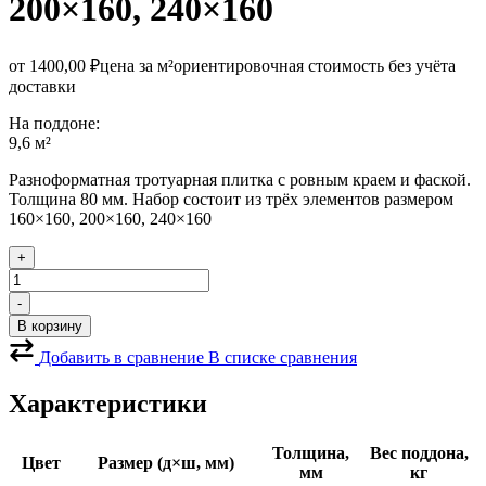
200×160, 240×160
от
1400,00
₽
цена за м²
ориентировочная стоимость без учёта
доставки
На поддоне:
9,6 м²
Разноформатная тротуарная плитка с ровным краем и фаской.
Толщина 80 мм. Набор состоит из трёх элементов размером
160×160, 200×160, 240×160
+
Количество
товара
-
Тротуарная
В корзину
плитка
Новый
Добавить в сравнение
В списке сравнения
город
80
Характеристики
жёлтая
Толщина,
Вес поддона,
Цвет
Размер (д×ш, мм)
мм
кг