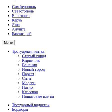
Симферополь
Севастополь
Евпатория
Керчь
Ялта
Алушта
Бахчисарай
Меню
Тротуарная плитка
Старый город
Кирпичик
Венеция
Новый город
Паркет
Сити
Модерн
Патио
Классико
Пошаговые плиты
Тротуарный водосток
Бордюры