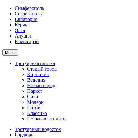
Симферополь
Севастополь
Евпатория
Керчь
Ялта
Алушта
Бахчисарай
Меню
Тротуарная плитка
Старый город
Кирпичик
Венеция
Новый город
Паркет
Сити
Модерн
Патио
Классико
Пошаговые плиты
Тротуарный водосток
Бордюры