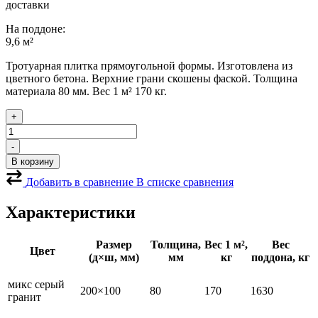
доставки
На поддоне:
9,6 м²
Тротуарная плитка прямоугольной формы. Изготовлена из
цветного бетона. Верхние грани скошены фаской. Толщина
материала 80 мм. Вес 1 м² 170 кг.
+
Количество
товара
-
Тротуарная
В корзину
плитка
Кирпич
Добавить в сравнение
В списке сравнения
80
микс
Характеристики
Серый
гранит
Размер
Толщина,
Вес 1 м²,
Вес
Цвет
(д×ш, мм)
мм
кг
поддона, кг
микс серый
200×100
80
170
1630
гранит