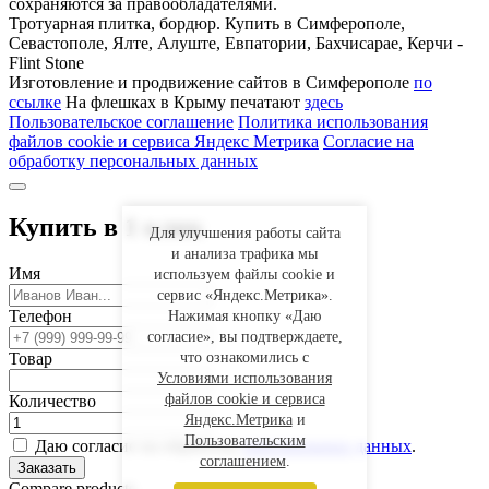
сохраняются за правообладателями.
Тротуарная плитка, бордюр. Купить в Симферополе,
Севастополе, Ялте, Алуште, Евпатории, Бахчисарае, Керчи -
Flint Stone
Изготовление и продвижение сайтов в Симферополе
по
ссылке
На флешках в Крыму печатают
здесь
Пользовательское соглашение
Политика использования
файлов cookie и сервиса Яндекс Метрика
Согласие на
обработку персональных данных
Купить в 1 клик
Для улучшения работы сайта
и анализа трафика мы
Имя
используем файлы cookie и
сервис «Яндекс.Метрика».
Телефон
Нажимая кнопку «Даю
согласие», вы подтверждаете,
Товар
что ознакомились с
Условиями использования
файлов cookie и сервиса
Количество
Яндекс.Метрика
и
Пользовательским
Даю согласие на обработку
персональных данных
.
соглашением
.
Заказать
Compare products