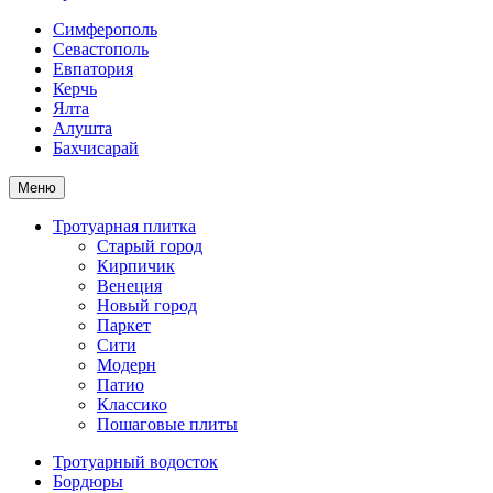
Симферополь
Севастополь
Евпатория
Керчь
Ялта
Алушта
Бахчисарай
Меню
Тротуарная плитка
Старый город
Кирпичик
Венеция
Новый город
Паркет
Сити
Модерн
Патио
Классико
Пошаговые плиты
Тротуарный водосток
Бордюры