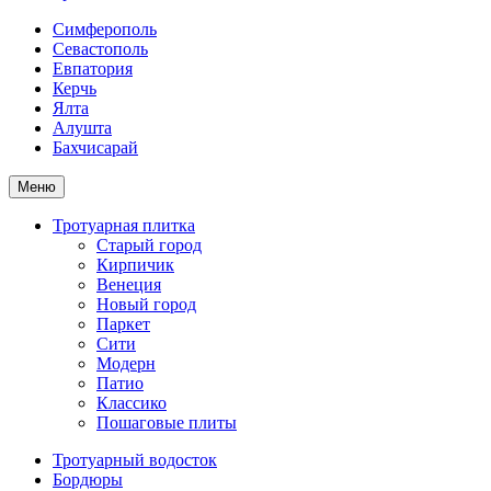
Симферополь
Севастополь
Евпатория
Керчь
Ялта
Алушта
Бахчисарай
Меню
Тротуарная плитка
Старый город
Кирпичик
Венеция
Новый город
Паркет
Сити
Модерн
Патио
Классико
Пошаговые плиты
Тротуарный водосток
Бордюры